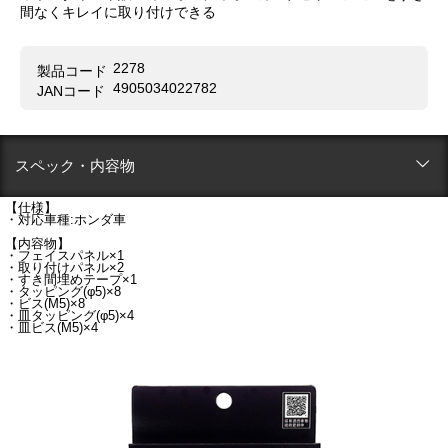
間なくキレイに取り付けできる
2278
製品コード
4905034022782
JANコード
スペック・内容物
【仕様】
・対応車種:ホンダ車
【内容物】
・フェイスパネル×1
・取り付けパネル×2
・すき間埋めテープ×1
・タッピング(φ5)×8
・ビス(M5)×8
・皿タッピング(φ5)×4
・皿ビス(M5)×4