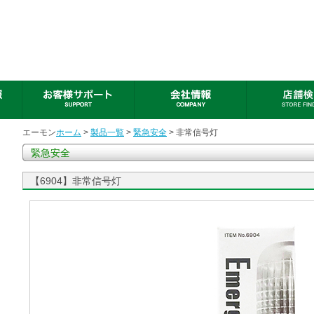
エーモン
ホーム
>
製品一覧
>
緊急安全
> 非常信号灯
緊急安全
【6904】非常信号灯