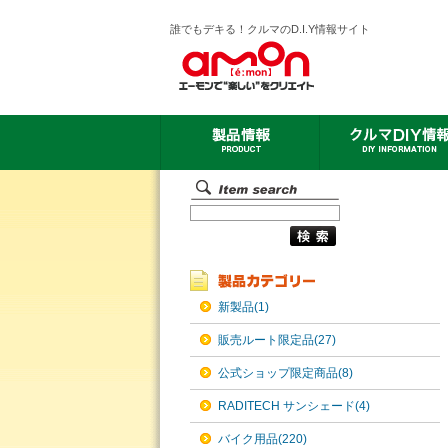
誰でもデキる！クルマのD.I.Y情報サイト
新製品(1)
販売ルート限定品(27)
公式ショップ限定商品(8)
RADITECH サンシェード(4)
バイク用品(220)