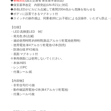
◆
車検対応
(国土交通省 保安基準適合品)
◆保安基準改定 内部突起(UN-R21)に対応
◆赤色LEDがピカピカ点滅して夜間200m先から危険を知らせる
◆ボディに設置できるマグネット付
◆スイッチの操作感は、同乗者(特にお子様)による誤操作、いたずら防止
【仕様】
・LED:高輝度LED 9灯
・発光色:赤(点滅)
・連続使用時間:約8時間(新品アルカリ乾電池使用時)
・使用電池:単4アルカリ乾電池×2本(別売)
・防滴仕様:IPX3相当
・底面:マグネット付
※車両側面には使用しないでください。
・本体/ABS
・レンズ/PC
・付属シール:紙
【内容物】
・非常信号灯×1個
・動作確認用電池×2本(単4アルカリ乾電池)
・付属シール×1枚