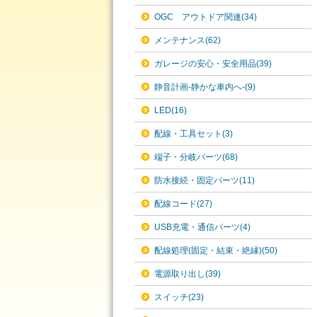
OGC アウトドア関連(34)
メンテナンス(62)
ガレージの安心・安全用品(39)
静音計画-静かな車内へ-(9)
LED(16)
配線・工具セット(3)
端子・分岐パーツ(68)
防水接続・固定パーツ(11)
配線コード(27)
USB充電・通信パーツ(4)
配線処理(固定・結束・絶縁)(50)
電源取り出し(39)
スイッチ(23)