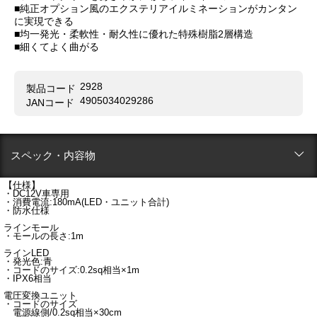
■純正オプション風のエクステリアイルミネーションがカンタン
に実現できる
■均一発光・柔軟性・耐久性に優れた特殊樹脂2層構造
■細くてよく曲がる
2928
製品コード
4905034029286
JANコード
スペック・内容物
【仕様】
・DC12V車専用
・消費電流:180mA(LED・ユニット合計)
・防水仕様
ラインモール
・モールの長さ:1m
ラインLED
・発光色:青
・コードのサイズ:0.2sq相当×1m
・IPX6相当
電圧変換ユニット
・コードのサイズ
電源線側/0.2sq相当×30cm