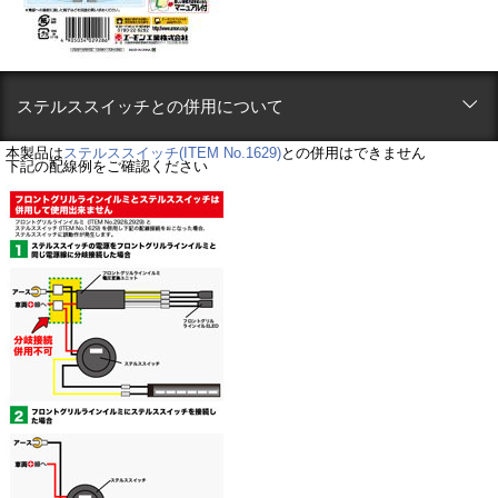
ステルススイッチとの併用について
本製品は
ステルススイッチ(ITEM No.1629)
との併用はできません
下記の配線例をご確認ください