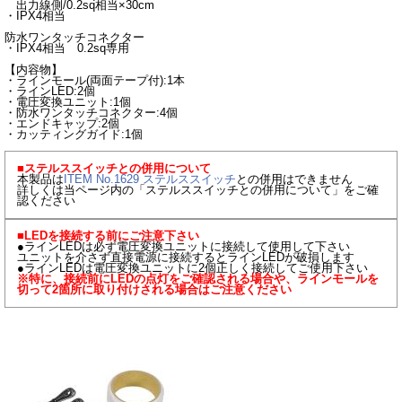
出力線側/0.2sq相当×30cm
・IPX4相当
防水ワンタッチコネクター
・IPX4相当 0.2sq専用
【内容物】
・ラインモール(両面テープ付):1本
・ラインLED:2個
・電圧変換ユニット:1個
・防水ワンタッチコネクター:4個
・エンドキャップ:2個
・カッティングガイド:1個
■ステルススイッチとの併用について
本製品は
ITEM No.1629 ステルススイッチ
との併用はできません
詳しくは当ページ内の「ステルススイッチとの併用について」をご確
認ください
■LEDを接続する前にご注意下さい
●ラインLEDは必ず電圧変換ユニットに接続して使用して下さい
ユニットを介さず直接電源に接続するとラインLEDが破損します
●ラインLEDは電圧変換ユニットに2個正しく接続してご使用下さい
※特に、接続前にLEDの点灯をご確認される場合や、ラインモールを
切って2箇所に取り付けされる場合はご注意ください