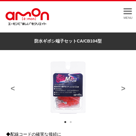
MENU
防水ギボシ端子セットCA/CB104型
<
>
◆配線コードの確実な接続に