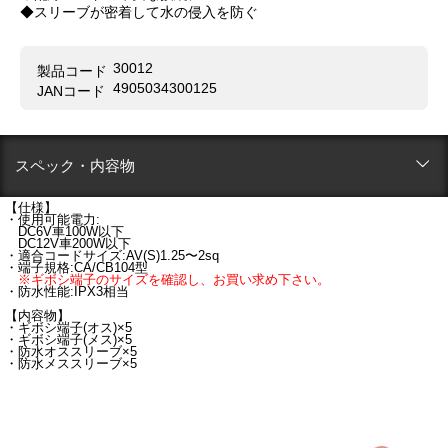
◆スリーブが密着して水の侵入を防ぐ
30012
製品コード
4905034300125
JANコード
スペック・内容物
【仕様】
・使用可能電力:
DC6V車100W以下
DC12V車200W以下
・適合コードサイズ:AV(S)1.25〜2sq
・端子規格:CA/CB104型
※ギボシ端子のサイズを確認し、お買い求め下さい。
・防水性能:IPX3相当
【内容物】
・ギボシ端子(オス)×5
・ギボシ端子(メス)×5
・防水オススリーブ×5
・防水メススリーブ×5