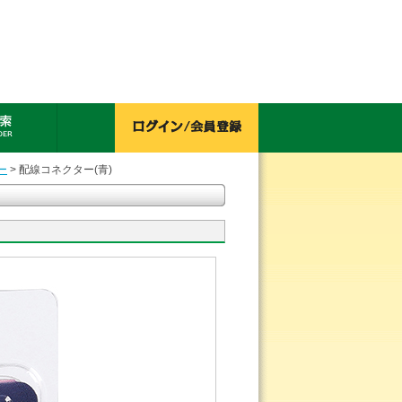
ー
> 配線コネクター(青)