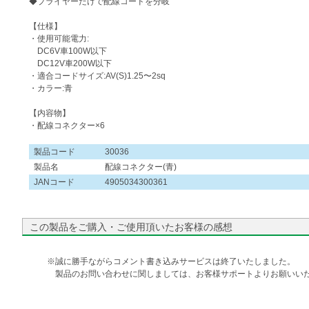
◆プライヤーだけで配線コードを分岐
【仕様】
・使用可能電力:
DC6V車100W以下
DC12V車200W以下
・適合コードサイズ:AV(S)1.25〜2sq
・カラー:青
【内容物】
・配線コネクター×6
製品コード
30036
製品名
配線コネクター(青)
JANコード
4905034300361
この製品をご購入・ご使用頂いたお客様の感想
※誠に勝手ながらコメント書き込みサービスは終了いたしました。
製品のお問い合わせに関しましては、お客様サポートよりお願いいた