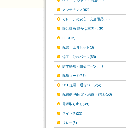
OGC アウトドア関連(34)
メンテナンス(62)
ガレージの安心・安全用品(39)
静音計画-静かな車内へ-(9)
LED(16)
配線・工具セット(3)
端子・分岐パーツ(68)
防水接続・固定パーツ(11)
配線コード(27)
USB充電・通信パーツ(4)
配線処理(固定・結束・絶縁)(50)
電源取り出し(39)
スイッチ(23)
リレー(5)