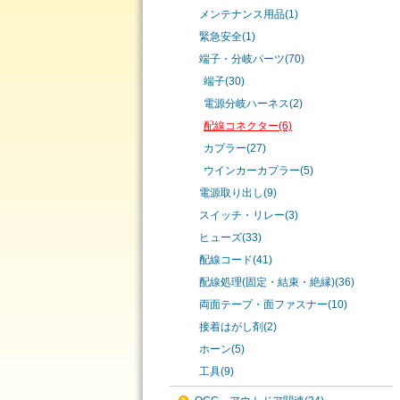
メンテナンス用品(1)
緊急安全(1)
端子・分岐パーツ(70)
端子(30)
電源分岐ハーネス(2)
配線コネクター(6)
カプラー(27)
ウインカーカプラー(5)
電源取り出し(9)
スイッチ・リレー(3)
ヒューズ(33)
配線コード(41)
配線処理(固定・結束・絶縁)(36)
両面テープ・面ファスナー(10)
接着はがし剤(2)
ホーン(5)
工具(9)