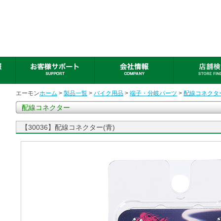
エーモン
ホーム
>
製品一覧
>
バイク用品
>
端子・分岐パーツ
>
配線コネクタ
配線コネクター
【30036】配線コネクター(青)