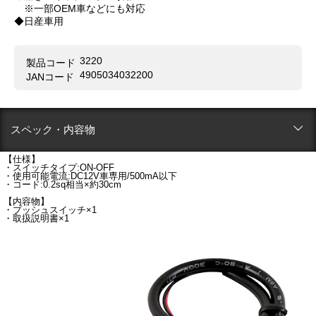
※一部OEM車などにも対応
◆日産車用
3220
製品コード
4905034032200
JANコード
スペック・内容物
【仕様】
・スイッチタイプ:ON-OFF
・使用可能電流:DC12V車専用/500mA以下
・コード:0.2sq相当×約30cm
【内容物】
・プッシュスイッチ×1
・取扱説明書×1