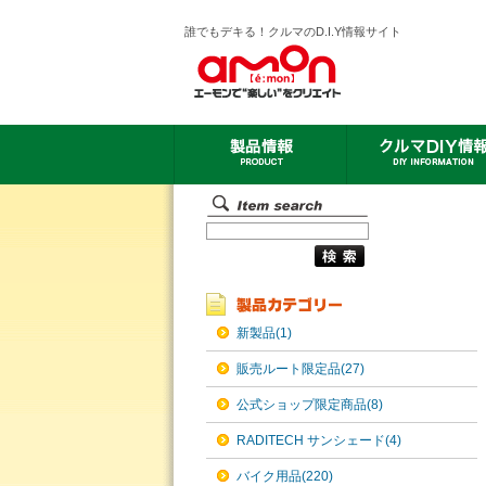
誰でもデキる！クルマのD.I.Y情報サイト
新製品(1)
販売ルート限定品(27)
公式ショップ限定商品(8)
RADITECH サンシェード(4)
バイク用品(220)