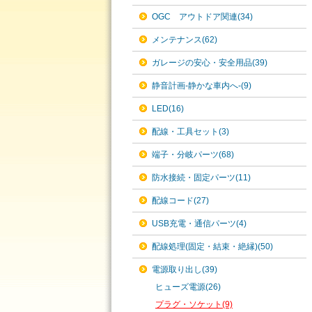
OGC アウトドア関連(34)
メンテナンス(62)
ガレージの安心・安全用品(39)
静音計画-静かな車内へ-(9)
LED(16)
配線・工具セット(3)
端子・分岐パーツ(68)
防水接続・固定パーツ(11)
配線コード(27)
USB充電・通信パーツ(4)
配線処理(固定・結束・絶縁)(50)
電源取り出し(39)
ヒューズ電源(26)
プラグ・ソケット(9)