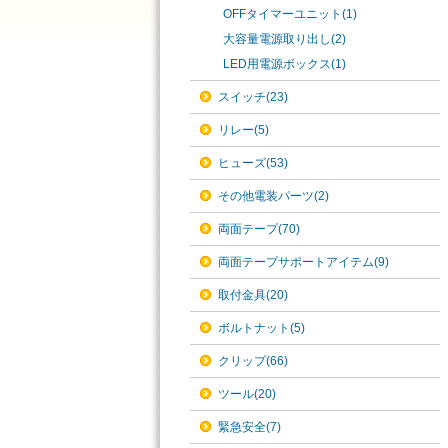
OFFタイマーユニット(1)
大容量電源取り出し(2)
LED用電源ボックス(1)
スイッチ(23)
リレー(5)
ヒューズ(53)
その他電装パーツ(2)
両面テープ(70)
両面テープサポートアイテム(9)
取付金具(20)
ボルトナット(5)
クリップ(66)
ツール(20)
緊急安全(7)