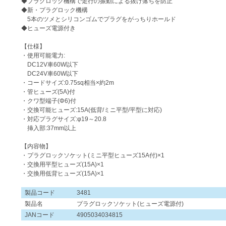
◆プラグロック機構で走行の振動による抜け落ちを防止
◆新・プラグロック機構
5本のツメとシリコンゴムでプラグをがっちりホールド
◆ヒューズ電源付き
【仕様】
・使用可能電力:
DC12V車60W以下
DC24V車60W以下
・コードサイズ:0.75sq相当×約2m
・管ヒューズ(5A)付
・クワ型端子(Φ6)付
・交換可能ヒューズ:15A(低背/ミニ平型/平型に対応)
・対応プラグサイズ:φ19～20.8
挿入部:37mm以上
【内容物】
・プラグロックソケット(ミニ平型ヒューズ15A付)×1
・交換用平型ヒューズ(15A)×1
・交換用低背ヒューズ(15A)×1
製品コード
3481
製品名
プラグロックソケット(ヒューズ電源付)
JANコード
4905034034815