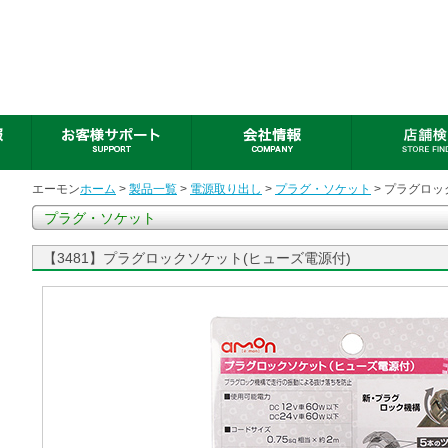
エーモン
ホーム
>
製品一覧
>
電源取り出し
>
プラグ・ソケット
> プラグロッ
プラグ・ソケット
【3481】プラグロックソケット(ヒューズ電源付)