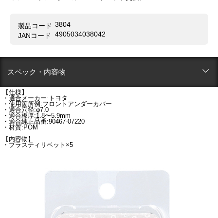
3804
製品コード
4905034038042
JANコード
スペック・内容物
【仕様】
・適合メーカー:トヨタ
・使用箇所例:フロントアンダーカバー
・適合穴径:φ7.0
・適合板厚:1.8〜5.9mm
・適合純正品番:90467-07220
・材質:POM
【内容物】
・プラスティリベット×5