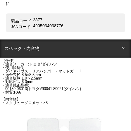
に
3877
製品コード
4905034038776
JANコード
スペック・内容物
【仕様】
・適合メーカー:トヨタ/ダイハツ
・使用箇所例:
タイヤハウス・リアバンパー・マッドガード
・適合穴径:8.5×8.5mm
・適合板厚:1.0〜2.5mm
・対応ビス:6.0mm
・適合純正品番:
90189-06013(トヨタ)/90041-89021(ダイハツ)
・材質:PA6
【内容物】
・スクリューグロメット×5