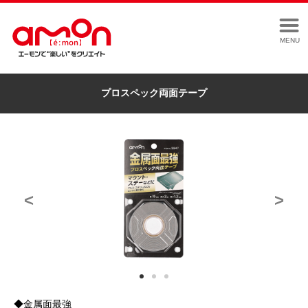
MENU
プロスペック両面テープ
<
>
◆金属面最強