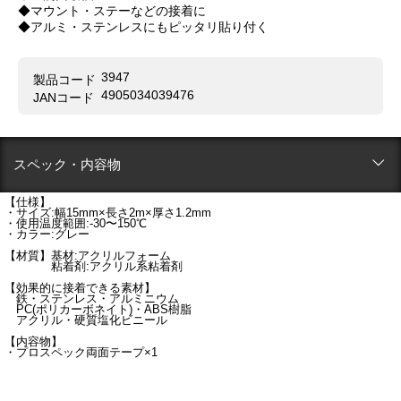
◆マウント・ステーなどの接着に
◆アルミ・ステンレスにもピッタリ貼り付く
3947
製品コード
4905034039476
JANコード
スペック・内容物
【仕様】
・サイズ:幅15mm×長さ2m×厚さ1.2mm
・使用温度範囲:-30〜150℃
・カラー:グレー
【材質】基材:アクリルフォーム
粘着剤:アクリル系粘着剤
【効果的に接着できる素材】
鉄・ステンレス・アルミニウム
PC(ポリカーボネイト)・ABS樹脂
アクリル・硬質塩化ビニール
【内容物】
・プロスペック両面テープ×1