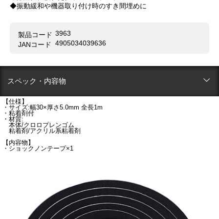
◆振動緩和や機器取り付け時のすき間埋めに
3963
製品コード
4905034039636
JANコード
スペック・内容物
【仕様】
・サイズ:幅30×厚さ5.0mm 全長1m
・粘着剤付
・材質:
本体/クロロプレンゴム
粘着剤/アクリル系粘着剤
【内容物】
・ショックノンテープ×1