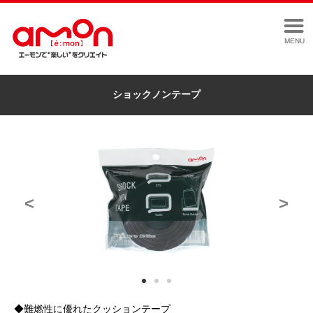
MENU
ショックノンテープ
<
>
◆難燃性に優れたクッションテープ