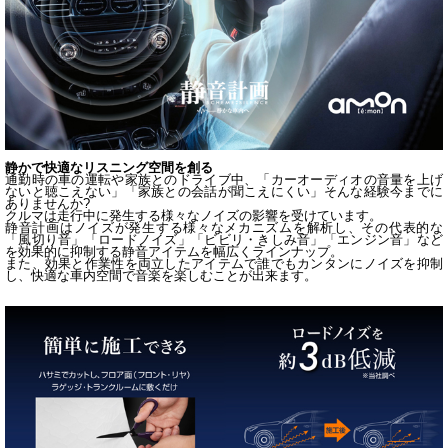
静かで快適なリスニング空間を創る
通勤時の車の運転や家族とのドライブ中、「カーオーディオの音量を上げ
ないと聴こえない」「家族との会話が聞こえにくい」そんな経験今までに
ありませんか?
クルマは走行中に発生する様々なノイズの影響を受けています。
静音計画はノイズが発生する様々なメカニズムを解析し、その代表的な
「風切り音」「ロードノイズ」「ビビリ・きしみ音」「エンジン音」など
を効果的に抑制する静音アイテムを幅広くラインナップ。
また、効果と作業性を両立したアイテムで誰でもカンタンにノイズを抑制
し、快適な車内空間で音楽を楽しむことが出来ます。