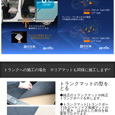
トランクへの施工の場合 ※リアマットも同様に施工します
トランクマットの型を
とる
◆純正のトランクマットや純正
トランクボードを外します。
◆トランクマット(トランクボー
ド)をロードノイズ低減マットの
上に置き、はみ出した部分を鉛
筆等でなぞります。