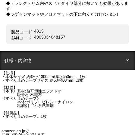
◆トランクトリム内やスペアタイヤ部分に敷いても効果がありま
す
◆ラゲッジマットやフロアマットの下に敷くだけ!カンタン!
4815
製品コード
4905034048157
JANコード
仕様・内容物
【仕様】
・本体サイズ:約480×1300mm/厚さ約3mm…1枚
・すべり止めテープサイズ:約50×400mm…1枚
【材質】
《本体》基材:熱可塑性エラストマー
吸音材:不織布
《すべり止めテープ》
本体:ポリプロピレン・ナイロン
粘着剤:ゴム系粘着剤
【付属品】
・すべり止めテープ…1枚
amazon.co.jpで
お買い求めいただけます。