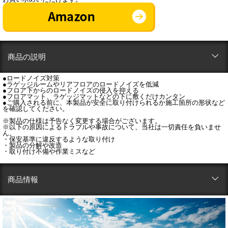
商品の説明
●ロードノイズ対策
●ラゲッジルームやリアフロアのロードノイズを低減
●フロア下からのロードノイズの侵入を抑える
●フロアマット、ラゲッジマットなどの下に敷くだけカンタン
●ご購入される前に、本製品が安全に取り付けられるか施工箇所の形状など
を確認してください。
※製品の仕様は予告なく変更する場合がございます。
※以下の原因によるトラブルや事故について、当社は一切責任を負いませ
ん。
・保安基準に違反するような取り付け
・製品の分解や改造
・取り付け不備や作業ミスなど
商品情報