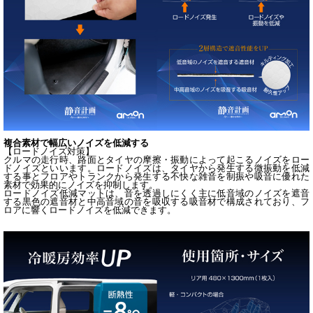
複合素材で幅広いノイズを低減する
【ロードノイズ対策】
クルマの走行時、路面とタイヤの摩擦・振動によって起こるノイズをロー
ドノイズといいます。ロードノイズは、タイヤから発生する微振動を低減
する事とフロアやトランクから発生する不快な雑音を制振や吸音に優れた
素材で効果的にノイズを抑制します。
ロードノイズ低減マットは、音を透過しにくく主に低音域のノイズを遮音
する黒色の遮音材と中高音域の音を吸収する吸音材で構成されており、フ
ロアに響くロードノイズを低減できます。