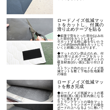
ロードノイズ低減マッ
トをカットし、付属の
滑り止めテープを貼る
◆鉛筆で型をとった部分(はみ出
した部分)をカットします。
※カットする時に線を引いたラ
インの約5mm内側をカットして
いくと綺麗に仕上がります。
◆マットのズレ防止のため、付
属の滑り止めテープをカット
し、ロードノイズ低減マットの
吸音材面(白い面)に貼り付けま
す。
※トランク内のロードノイズ低
減マットを敷く下地が生地素材
の場合
ロードノイズ低減マッ
トを敷き完成
◆ロードノイズ低減マットの遮
音材面(黒い面)を室内側になる
ように敷きます。
※トランクマットの場合マット
の下へ、トランクボードの場合
ボードの上へなるように敷いて