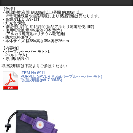
【仕様】
・視認距離:夜間 約800m以上/昼間 約300m以上
※乾電池残量や道路環境により視認距離は異なります。
・高輝度LED:3W×1灯
・灯光色:紫色
・連続使用時間:約14時間(新品アルカリ乾電池使用時)
・使用乾電池:単4乾電池×3本(別売)
(アルカリ乾電池orリチウム乾電池)
・防水規格:IPX3
・本体サイズ:幅68×高さ39×奥行26mm
【内容物】
・パープルセーバー モト×1
(ベルト付き)
・専用収納袋×1
取扱説明書は下記よりご参照ください
ITEM No.6911
PURPLE SAVER Moto(パープルセーバー モト)
取扱説明書(pdf 7.39MB)