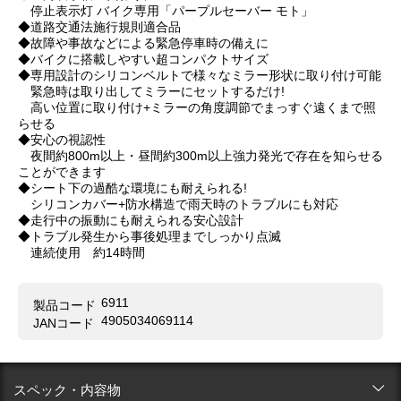
停止表示灯 バイク専用「パープルセーバー モト」
◆道路交通法施行規則適合品
◆故障や事故などによる緊急停車時の備えに
◆バイクに搭載しやすい超コンパクトサイズ
◆専用設計のシリコンベルトで様々なミラー形状に取り付け可能
緊急時は取り出してミラーにセットするだけ!
高い位置に取り付け+ミラーの角度調節でまっすぐ遠くまで照
らせる
◆安心の視認性
夜間約800m以上・昼間約300m以上強力発光で存在を知らせる
ことができます
◆シート下の過酷な環境にも耐えられる!
シリコンカバー+防水構造で雨天時のトラブルにも対応
◆走行中の振動にも耐えられる安心設計
◆トラブル発生から事後処理までしっかり点滅
連続使用 約14時間
6911
製品コード
4905034069114
JANコード
スペック・内容物