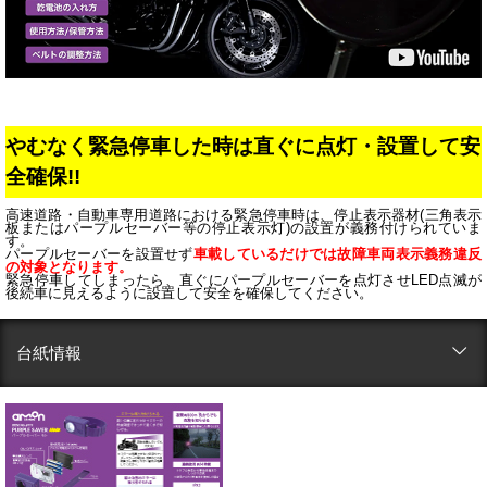
やむなく緊急停車した時は直ぐに点灯・設置して安
全確保!!
高速道路・自動車専用道路における緊急停車時は、停止表示器材(三角表示
板またはパープルセーバー等の停止表示灯)の設置が義務付けられていま
す。
パープルセーバーを設置せず
車載しているだけでは故障車両表示義務違反
の対象となります。
緊急停車してしまったら、直ぐにパープルセーバーを点灯させLED点滅が
後続車に見えるように設置して安全を確保してください。
台紙情報