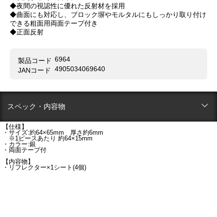
◆夜間の視認性に優れた反射材を採用
◆曲面にも対応し、ブロック塀やモルタルにもしっかり取り付け
できる粗面用両面テープ付き
◆正面反射
6964
製品コード
4905034069640
JANコード
スペック・内容物
【仕様】
・サイズ:約64×65mm 厚さ約6mm
※1ピースあたり 約64×15mm
・カラー:銀
・両面テープ付
【内容物】
・リフレクター×1シート(4個)