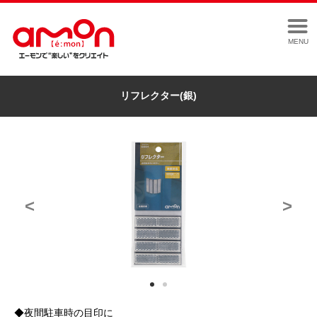
MENU
リフレクター(銀)
<
>
◆夜間駐車時の目印に