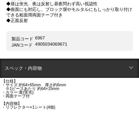
◆昼は蛍光、夜は反射し昼夜問わず高い視認性
◆曲面にも対応し、ブロック塀やモルタルにもしっかり取り付け
できる粗面用両面テープ付き
◆正面反射
6967
製品コード
4905034069671
JANコード
スペック・内容物
【仕様】
・サイズ:約64×65mm 厚さ約6mm
※1ピースあたり 約64×15mm
・カラー:黄(蛍光)
・両面テープ付
【内容物】
・リフレクター×1シート(4個)