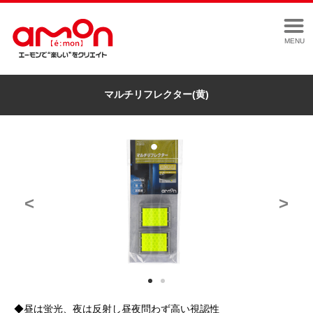
MENU
マルチリフレクター(黄)
<
>
◆昼は蛍光、夜は反射し昼夜問わず高い視認性