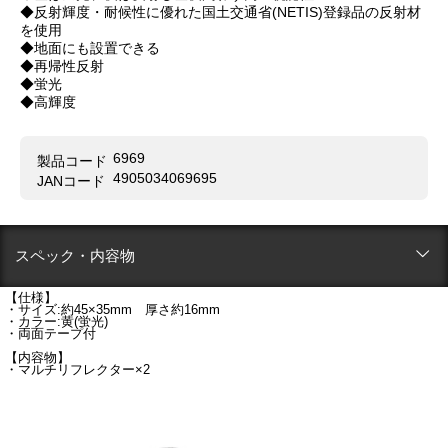
◆反射輝度・耐候性に優れた国土交通省(NETIS)登録品の反射材
を使用
◆地面にも設置できる
◆再帰性反射
◆蛍光
◆高輝度
6969
製品コード
4905034069695
JANコード
スペック・内容物
【仕様】
・サイズ:約45×35mm 厚さ約16mm
・カラー:黄(蛍光)
・両面テープ付
【内容物】
・マルチリフレクター×2