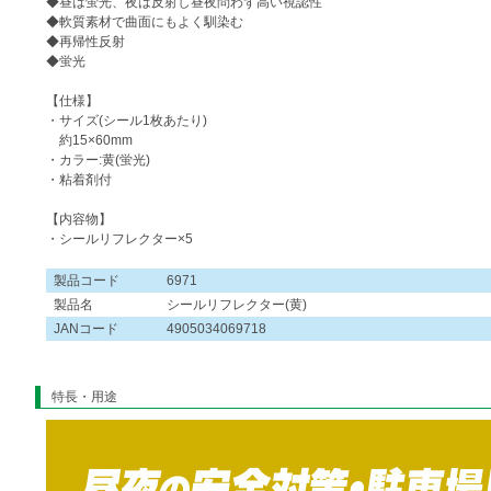
◆昼は蛍光、夜は反射し昼夜問わず高い視認性
◆軟質素材で曲面にもよく馴染む
◆再帰性反射
◆蛍光
【仕様】
・サイズ(シール1枚あたり)
約15×60mm
・カラー:黄(蛍光)
・粘着剤付
【内容物】
・シールリフレクター×5
製品コード
6971
製品名
シールリフレクター(黄)
JANコード
4905034069718
特長・用途