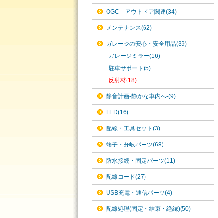
OGC アウトドア関連(34)
メンテナンス(62)
ガレージの安心・安全用品(39)
ガレージミラー(16)
駐車サポート(5)
反射材(18)
静音計画-静かな車内へ-(9)
LED(16)
配線・工具セット(3)
端子・分岐パーツ(68)
防水接続・固定パーツ(11)
配線コード(27)
USB充電・通信パーツ(4)
配線処理(固定・結束・絶縁)(50)