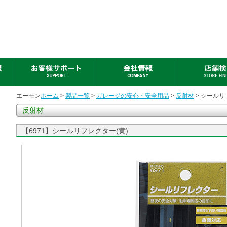
エーモン
ホーム
>
製品一覧
>
ガレージの安心・安全用品
>
反射材
> シールリ
反射材
【6971】シールリフレクター(黄)