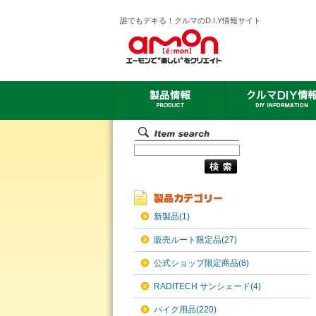
誰でもデキる！クルマのD.I.Y情報サイト
新製品(1)
販売ルート限定品(27)
公式ショップ限定商品(8)
RADITECH サンシェード(4)
バイク用品(220)