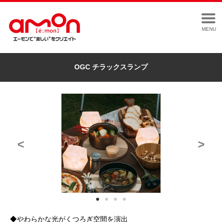
MENU
OGC チラックスランプ
<
>
◆やわらかな光がくつろぎ空間を演出