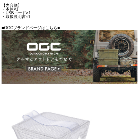
【内容物】
・本体×1
・USBコード×1
・取扱説明書×1
■OGCブランドページはこちら■