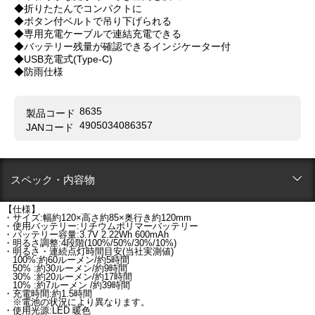
◆折りたたんでコンパクトに
◆ボタン付ベルトで吊り下げられる
◆専用充電ケーブルで連結充電できる
◆バッテリー残量が確認できるインジケーター付
◆USB充電式(Type-C)
◆防雨仕様
8635
製品コード
4905034086357
JANコード
スペック・内容物
【仕様】
・サイズ:幅約120×高さ約85×奥行き約120mm
・使用バッテリー:リチウムポリマーバッテリー
・バッテリー容量:3.7V 2.22Wh 600mAh
・明るさ調整:4段階(100%/50%/30%/10%)
・明るさ・連続点灯時間目安(当社実測値)
100%:約60ルーメン/約5時間
50% :約30ルーメン/約9時間
30% :約20ルーメン/約17時間
10% :約7ルーメン /約39時間
・充電時間:約1.5時間
※電池の状況により異なります。
・使用光源:LED 暖色