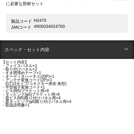
に必要な部材セット
H2470
製品コード
4905034024700
JANコード
スペック・セット内容
【セット内容】
・フェイスパネル×1
・取り付けパネル×2
・すき間埋めテープ×1
・オーディオハーネス(20P)×1
・アンテナ変換コード(2P)×1
(GT13タイプ/コネクター形状:角型)
・平型端子変換コード×1
・ビス(M5)ブラケット用×8
・タッピング(φ5)ブラケット用×8
・皿ビス(M5)取り付けパネル用×4
・皿タッピング(φ5)取り付けパネル用×4
・取扱説明書×1