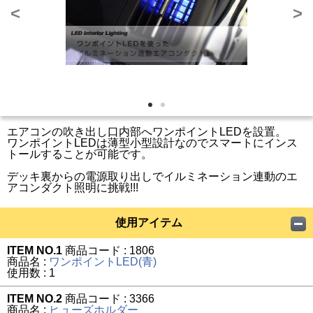
<
>
エアコンの吹き出し口内部へワンポイントLEDを設置。
ワンポイントLEDは薄型小型設計なのでスマートにインス
トールすることが可能です。
デッキ裏からの電源取り出しでイルミネーション連動のエ
アコンダクト照明に挑戦!!!
使用アイテム
ITEM NO.1
商品コード : 1806
商品名 :
ワンポイントLED(青)
使用数 : 1
ITEM NO.2
商品コード : 3366
商品名 :
ヒューズホルダー