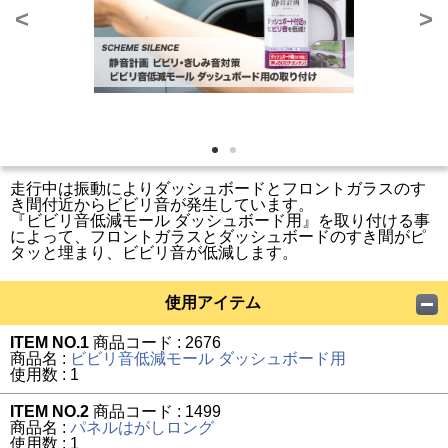
<
>
走行中は振動によりダッシュボードとフロントガラスのす
き間付近からビビリ音が発生しています。
『ビビリ音低減モール ダッシュボード用』を取り付ける事
によって、フロントガラスとダッシュボードのすき間がピ
タッと埋まり、ビビリ音が低減します。
使用アイテム
ITEM NO.1
商品コード : 2676
商品名 :
ビビリ音低減モール ダッシュボード用
使用数 : 1
ITEM NO.2
商品コード : 1499
商品名 :
パネルはがしロング
使用数 : 1