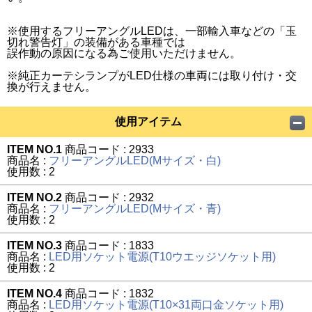
※使用するフリーアングルLEDは、一部輸入車などの「玉
切れ警告灯」の装備がある車種では
誤作動の原因になる為ご使用いただけません。
※純正カーテシランプがLED仕様の車両には取り付け・交
換が行えません。
使用アイテム
ITEM NO.1
商品コード : 2933
商品名 :
フリーアングルLED(Mサイズ・白)
使用数 : 2
ITEM NO.2
商品コード : 2932
商品名 :
フリーアングルLED(Mサイズ・青)
使用数 : 2
ITEM NO.3
商品コード : 1833
商品名 :
LED用ソケット電源(T10ウエッジソケット用)
使用数 : 2
ITEM NO.4
商品コード : 1832
商品名 :
LED用ソケット電源(T10×31両口金ソケット用)