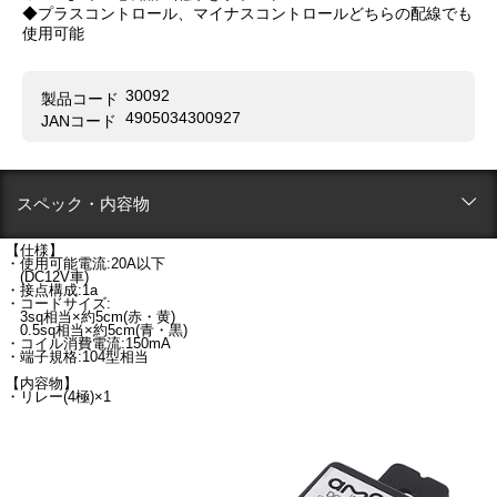
◆プラスコントロール、マイナスコントロールどちらの配線でも
使用可能
30092
製品コード
4905034300927
JANコード
スペック・内容物
【仕様】
・使用可能電流:20A以下
(DC12V車)
・接点構成:1a
・コードサイズ:
3sq相当×約5cm(赤・黄)
0.5sq相当×約5cm(青・黒)
・コイル消費電流:150mA
・端子規格:104型相当
【内容物】
・リレー(4極)×1