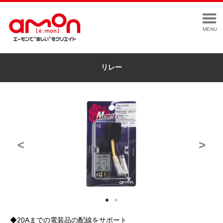
MENU
リレー
<
>
◆20Aまでの電装品の配線をサポート