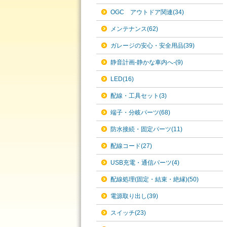
OGC アウトドア関連(34)
メンテナンス(62)
ガレージの安心・安全用品(39)
静音計画-静かな車内へ-(9)
LED(16)
配線・工具セット(3)
端子・分岐パーツ(68)
防水接続・固定パーツ(11)
配線コード(27)
USB充電・通信パーツ(4)
配線処理(固定・結束・絶縁)(50)
電源取り出し(39)
スイッチ(23)