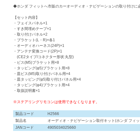
◆ホンダ フィットへ市販のカーオーディオ・ナビゲーションの取り付けに
【セット内容】
・フェイスパネル×1
・すき間埋めテープ×1
・取り付けパネル×2
・ブラケット(L・R)×各1
・オーディオハーネス(24P)×1
・アンテナ変換コード(2P)×1
(CE2タイプ/コネクター形状:丸型)
・ビス(M5)ブラケット用×8
・タッピング(φ5)ブラケット用×8
・皿ビス(M5)取り付けパネル用×4
・皿タッピング(φ5)取り付けパネル用×4
・タッピング(φ4)ブラケット用×4
・取扱説明書×1
※ステアリングリモコンは使用できなくなります。
製品コード
H2566
製品名
オーディオ・ナビゲーション取付キット(ホンダ フィッ
JANコード
4905034025660