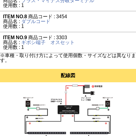
商品名 :
プラス・マイナス分岐ターミナル
使用数 : 1
ITEM NO.8
商品コード : 3454
商品名 :
ダブルコード
使用数 : 1
ITEM NO.9
商品コード : 3303
商品名 :
ギボシ端子 オスセット
使用数 : 1
※車種・取り付け方によって使用個数・サイズなどは異なりま
す。
配線図