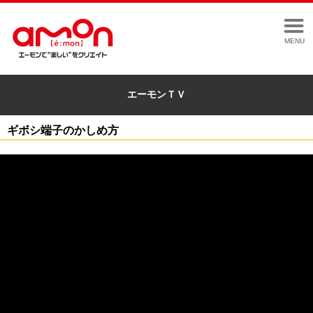
MENU
エーモンＴＶ
ギボシ端子のかしめ方