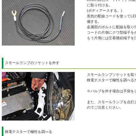
に取り付ける。
(ボディアースする。)
黒色の配線コードを使ってL
備する。
金属部のボルトに配線を取り
コードの片側にクワ型端子を
もう片側には圧着接続端子を
スモールランプのソケットを外す
スモールランプソケットを取
検電テスターで極性を調べる
※バルブを外す場合は手袋を
また、スモールランプを点灯
のでご注意ください。
検電テスターで極性を調べる