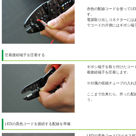
赤色の配線コードを使ってL
す。
電源取り出しコネクターにはあ
でコードの片側にはギボシ端子
圧着接続端子を圧着する
ギボシ端子を取り付けたコー
着接続端子を圧着します。
※付属の収縮チューブの入れ忘れ
ここまで出来たら、作った配
う。
LEDの黒色コードを接続する配線を準備
LEDの黒色コード(マイナス