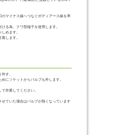
EDのマイナス線へつなぐボディアース線を準
付ける為、クワ型端子を使用します。
かしめます。
圧着します。
り外す。
ためにソケットからバルブも外します。
して作業してください。
させていた場合はバルブが熱くなっています