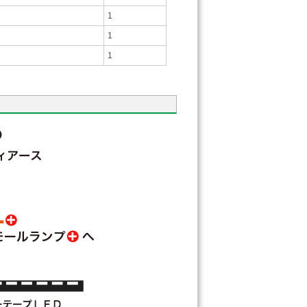
1
1
1