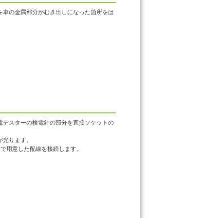
を車の金属部分がむき出しになった箇所をは
電テスターの検電針の部分を直接ソケットの
が光ります。
1で用意した配線を接続します。