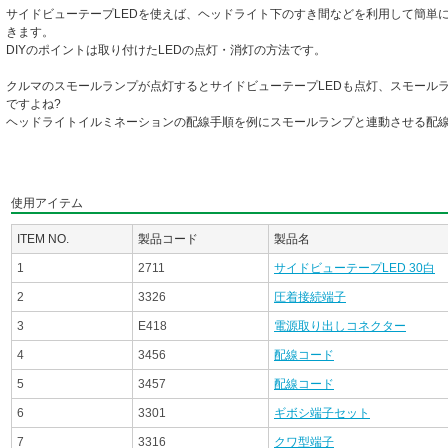
サイドビューテープLEDを使えば、ヘッドライト下のすき間などを利用して簡単
きます。
DIYのポイントは取り付けたLEDの点灯・消灯の方法です。
クルマのスモールランプが点灯するとサイドビューテープLEDも点灯、スモールラ
ですよね?
ヘッドライトイルミネーションの配線手順を例にスモールランプと連動させる配線
使用アイテム
ITEM NO.
製品コード
製品名
1
2711
サイドビューテープLED 30白
2
3326
圧着接続端子
3
E418
電源取り出しコネクター
4
3456
配線コード
5
3457
配線コード
6
3301
ギボシ端子セット
7
3316
クワ型端子