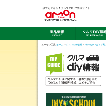
誰でもデキる！クルマのD.I.Y情報サイト
エーモン工業
ホーム
>
クルマDIY情報
>
その他DIYガイド