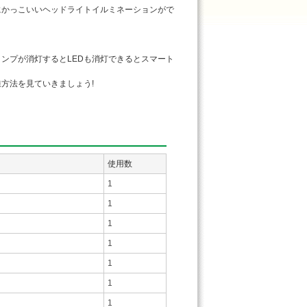
にかっこいいヘッドライトイルミネーションがで
ンプが消灯するとLEDも消灯できるとスマート
方法を見ていきましょう!
使用数
1
1
1
1
1
1
1