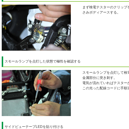
まず検電テスターのクリップ
さみボディアースする。
スモールランプを点灯した状態で極性を確認する
スモールランプを点灯して検
金属部分に突き刺す。
電気が流れていればテスター
この光った配線コードに手順
サイドビューテープLEDを貼り付ける