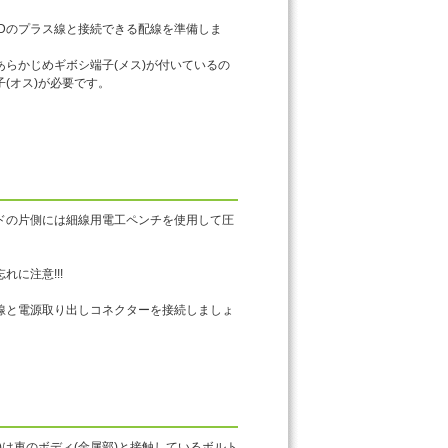
EDのプラス線と接続できる配線を準備しま
らかじめギボシ端子(メス)が付いているの
(オス)が必要です。
ドの片側には細線用電工ペンチを使用して圧
に注意!!!
線と電源取り出しコネクターを接続しましょ
線)は車のボディ(金属部)と接触しているボルト