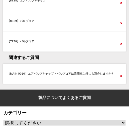
【8828】エアバルブキャップ
【8829】バルブコア
【T770】バルブコア
関連するご質問
（MAIN-0010）エアバルブキャップ・バルブコアは乗用車以外にも適合しますか?
製品についてよくあるご質問
カテゴリー