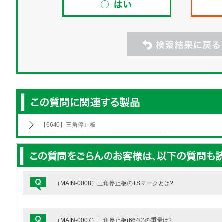
【6640】三角停止板
（MAIN-0008）三角停止板のTSマークとは?
（MAIN-0007）三角停止板(6640)の重量は?