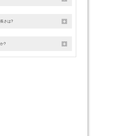
の長さは?
か?